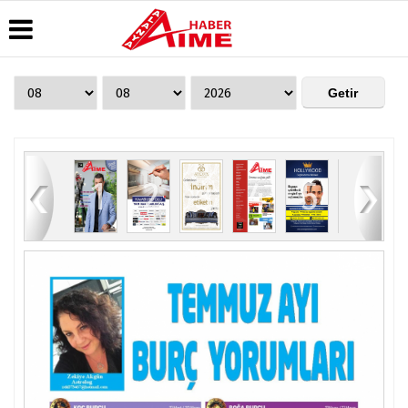
Üye Paneli
Hava
Köşe
AlanyaTime
Durumu
Yazarları
TV
Haber
Arşivi
Gazete
Video
Moovit
Manşetleri
Galeri
Dergi
Alanya-
84
1
2
3
4
5
6
Arşivi
Anketler
Foto
Gazipaşa
Galeri
& Antalya
Günün
Biyografiler
Canlı Uçak
Haberleri
Seyir
Takip
Künye