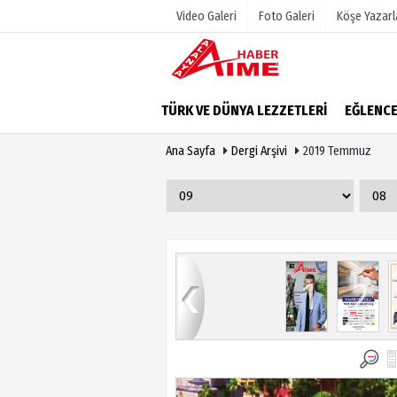
Video Galeri
Foto Galeri
Köşe Yazarl
Üye Paneli
Hava Duru
TÜRK VE DÜNYA LEZZETLERİ
EĞLENC
Haber Arşivi
Gazete Man
Ana Sayfa
Dergi Arşivi
2019 Temmuz
Dergi Arşivi
Anketler
Günün Haberleri
Biyografile
9
80
81
82
83
84
1
2