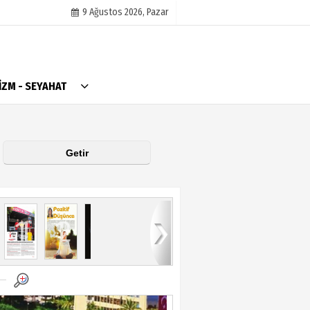
9 Ağustos 2026, Pazar
AlanyaTime TV
İZM - SEYAHAT
Moovit
Alanya-Gazipaşa & Antalya Canlı Uçak Seyir
Takip
Künye
11
12
13
14
15
16
17
18