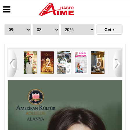
Üye Paneli
Hava
Köşe
AlanyaTime
Durumu
Yazarları
TV
Haber
Arşivi
Gazete
Video
Moovit
Manşetleri
Galeri
Dergi
Alanya-
84
1
2
3
4
5
6
Arşivi
Anketler
Foto
Gazipaşa
Galeri
& Antalya
Günün
Biyografiler
Canlı Uçak
Haberleri
Seyir
Takip
Künye