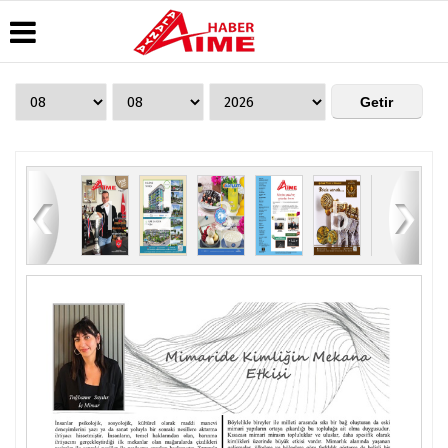
Üye Paneli
Hava
Köşe
AlanyaTime
Durumu
Yazarları
TV
Haber
Arşivi
Gazete
Video
Moovit
Manşetleri
Galeri
Dergi
Alanya-
83
1
2
3
4
5
6
Arşivi
Anketler
Foto
Gazipaşa
Galeri
& Antalya
Günün
Biyografiler
Canlı Uçak
Haberleri
Seyir
Takip
Künye