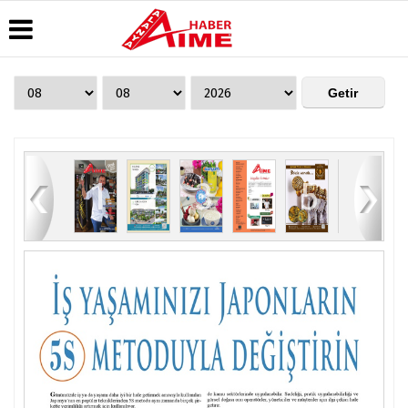
Üye Paneli
Hava
Köşe
AlanyaTime
Durumu
Yazarları
TV
Haber
Arşivi
Gazete
Video
Moovit
Manşetleri
Galeri
Dergi
Alanya-
83
1
2
3
4
5
6
Arşivi
Anketler
Foto
Gazipaşa
Galeri
& Antalya
Günün
Biyografiler
Canlı Uçak
Haberleri
Seyir
Takip
Künye