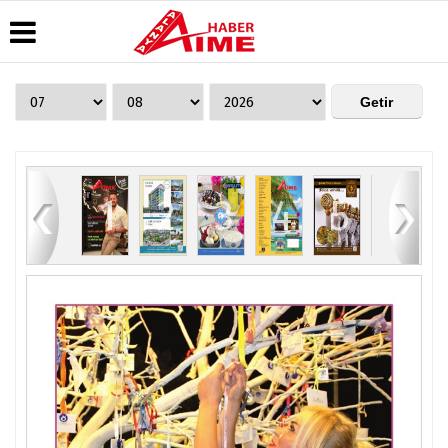
Üye Paneli
Hava
Köşe
AlanyaTime
Durumu
Yazarları
TV
Haber
Arşivi
Gazete
Video
Moovit
Manşetleri
Galeri
Dergi
Alanya-
82
1
2
3
4
5
6
Arşivi
Anketler
Foto
Gazipaşa
Galeri
& Antalya
Günün
Biyografiler
Canlı Uçak
Haberleri
Seyir
Takip
Künye