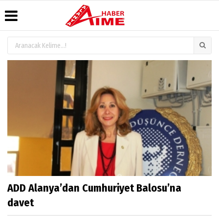
Üye Paneli
Hava
Köşe
AlanyaTime
Durumu
Yazarları
TV
Haber
Arşivi
Gazete
Video
Moovit
Manşetleri
Galeri
Dergi
Alanya-
Arşivi
Anketler
Foto
Gazipaşa
Galeri
& Antalya
Günün
Biyografiler
Canlı Uçak
Haberleri
Seyir
Takip
Künye
ADD Alanya’dan Cumhuriyet Balosu’na
davet